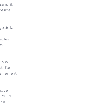
ans fil,
 réside
age de la
n
ec les
 de
e aux
et d’un
pleinement
tique
ûts. En
er des