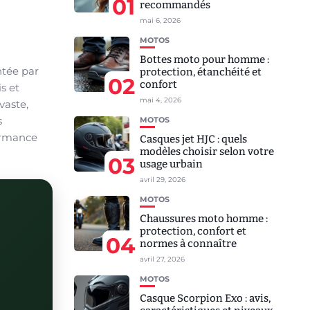
01
recommandés
mai 6, 2026
MOTOS
u
Bottes moto pour homme :
ntée par
protection, étanchéité et
02
confort
s et
mai 4, 2026
vaste,
s
MOTOS
formance
Casques jet HJC : quels
modèles choisir selon votre
03
usage urbain
avril 29, 2026
MOTOS
Chaussures moto homme :
protection, confort et
04
normes à connaître
avril 27, 2026
MOTOS
Casque Scorpion Exo : avis,