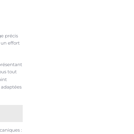
e précis
 un effort
présentant
ous tout
int
t adaptées
caniques :