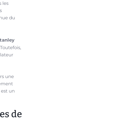
 les
s
enue du
tanley
Toutefois,
ulateur
urs une
lement
 est un
res de