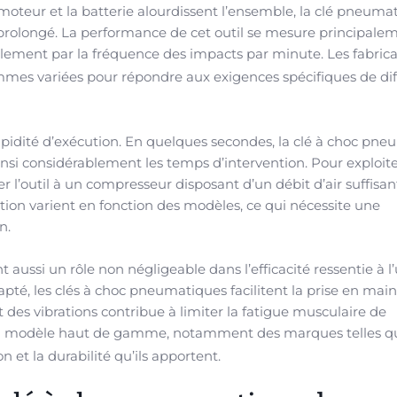
moteur et la batterie alourdissent l’ensemble, la clé pneuma
prolongé. La performance de cet outil se mesure principale
ement par la fréquence des impacts par minute. Les fabric
es variées pour répondre aux exigences spécifiques de dif
pidité d’exécution. En quelques secondes, la clé à choc pn
insi considérablement les temps d’intervention. Pour exploit
er l’outil à un compresseur disposant d’un débit d’air suffisan
tion varient en fonction des modèles, ce qui nécessite une
n.
ussi un rôle non négligeable dans l’efficacité ressentie à l
pté, les clés à choc pneumatiques facilitent la prise en m
t des vibrations contribue à limiter la fatigue musculaire de
s un modèle haut de gamme, notamment des marques telles q
tion et la durabilité qu’ils apportent.