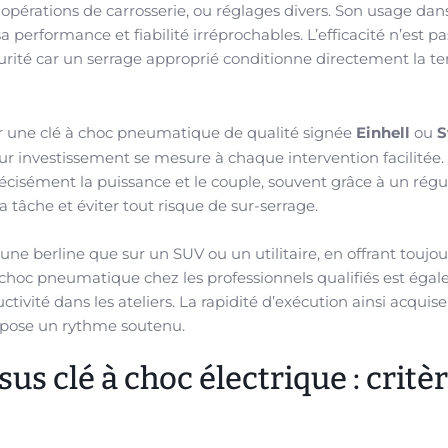
érations de carrosserie, ou réglages divers. Son usage dans
erformance et fiabilité irréprochables. L’efficacité n’est pa
urité car un serrage approprié conditionne directement la t
r une clé à choc pneumatique de qualité signée
Einhell
ou
S
r investissement se mesure à chaque intervention facilitée. 
 précisément la puissance et le couple, souvent grâce à un rég
la tâche et éviter tout risque de sur-serrage.
r une berline que sur un SUV ou un utilitaire, en offrant toujo
 à choc pneumatique chez les professionnels qualifiés est éga
vité dans les ateliers. La rapidité d’exécution ainsi acquise
impose un rythme soutenu.
s clé à choc électrique : critè