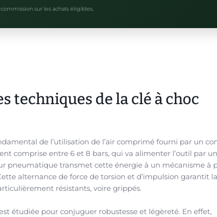
commission sur les achats éligibles.
 techniques de la clé à choc
ndamental de l’utilisation de l’air comprimé fourni par un c
t comprise entre 6 et 8 bars, qui va alimenter l’outil par u
eur pneumatique transmet cette énergie à un mécanisme à p
Cette alternance de force de torsion et d’impulsion garantit l
rticulièrement résistants, voire grippés.
t étudiée pour conjuguer robustesse et légèreté. En effet,