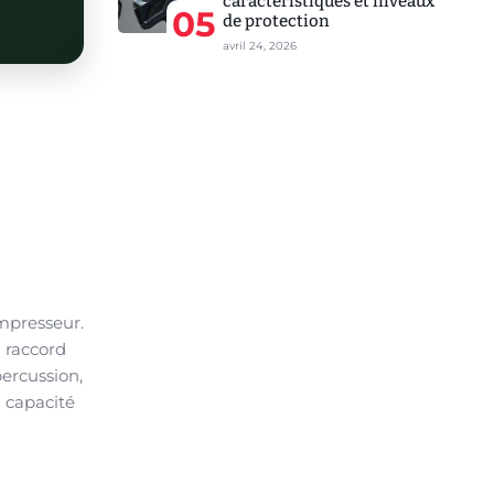
caractéristiques et niveaux
05
de protection
avril 24, 2026
ompresseur.
n raccord
ercussion,
a capacité