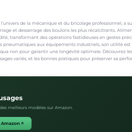
l’univers de la mécanique et du bricolage professionnel, a s
rage et desserrage des boulons les plus récalcitrants. Alime
idité, transformant des opérations fastidieuses en gestes préci
es pneumatiques aux équipements industriels, son utilité est 
 qua non pour garantir une longévité optimale. Découvrez le
usages variés, et les bonnes pratiques pour préserver sa per
 usages
s des meilleurs modèles sur Amazon.
ur Amazon