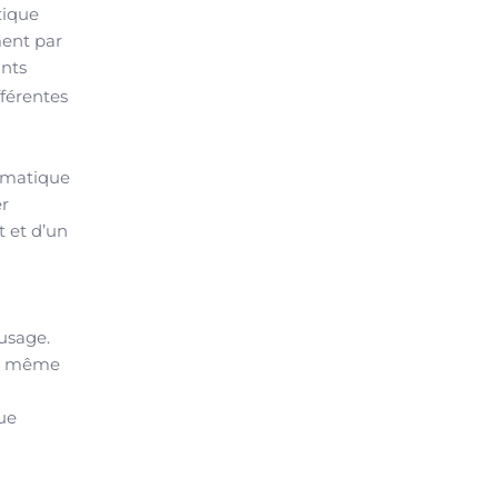
tique
ment par
ants
férentes
eumatique
er
t et d’un
’usage.
ain même
ue