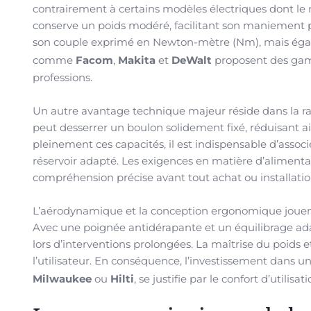
contrairement à certains modèles électriques dont le 
conserve un poids modéré, facilitant son maniement 
son couple exprimé en Newton-mètre (Nm), mais égal
comme
Facom
,
Makita
et
DeWalt
proposent des gamm
professions.
Un autre avantage technique majeur réside dans la ra
peut desserrer un boulon solidement fixé, réduisant a
pleinement ces capacités, il est indispensable d’associ
réservoir adapté. Les exigences en matière d’alimenta
compréhension précise avant tout achat ou installatio
L’aérodynamique et la conception ergonomique jouent a
Avec une poignée antidérapante et un équilibrage ada
lors d’interventions prolongées. La maîtrise du poids e
l’utilisateur. En conséquence, l’investissement dan
Milwaukee
ou
Hilti
, se justifie par le confort d’utilisa