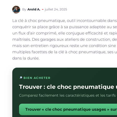
By
Arold A.
juillet 24, 2025
La clé à choc pneumatique, outil incontournable dans 
conquérir sa place grâce à sa puissance adaptée au ser
un flux d’air comprimé, elle conjugue efficacité et rap
maîtrisés. Des garages aux ateliers de construction, d
mais son entretien rigoureux reste une condition sine
multiples facettes de la clé à choc pneumatique, ses 
dans la durée.
BIEN ACHETER
Trouver : cle choc pneumatique
Comparez facilement les caractéristiques et les tarif
Trouver « cle choc pneumatique usages » s