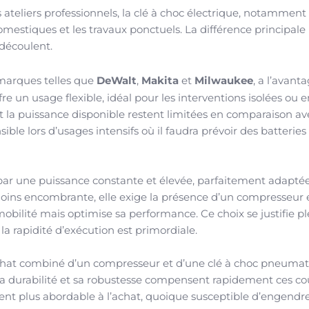
teliers professionnels, la clé à choc électrique, notamment s
domestiques et les travaux ponctuels. La différence principale
 découlent.
 marques telles que
DeWalt
,
Makita
et
Milwaukee
, a l’avant
re un usage flexible, idéal pour les interventions isolées ou e
 la puissance disponible restent limitées en comparaison av
le lors d’usages intensifs où il faudra prévoir des batteries
par une puissance constante et élevée, parfaitement adapté
 moins encombrante, elle exige la présence d’un compresseur 
obilité mais optimise sa performance. Ce choix se justifie 
a rapidité d’exécution est primordiale.
achat combiné d’un compresseur et d’une clé à choc pneuma
sa durabilité et sa robustesse compensent rapidement ces co
ent plus abordable à l’achat, quoique susceptible d’engendr