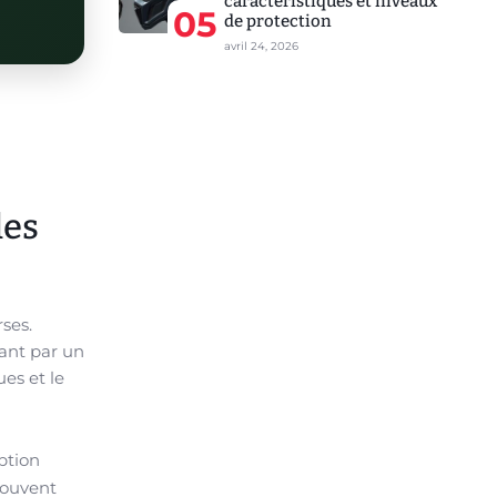
caractéristiques et niveaux
05
de protection
avril 24, 2026
les
ses.
sant par un
es et le
ption
 souvent