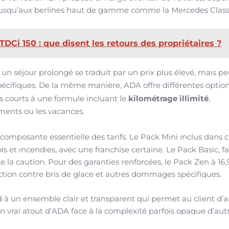
0, jusqu’aux berlines haut de gamme comme la Mercedes Class
TDCi 150 : que disent les retours des propriétaires ?
un séjour prolongé se traduit par un prix plus élevé, mais p
 spécifiques. De la même manière, ADA offre différentes optio
ets courts à une formule incluant le
kilométrage illimité
,
ments ou les vacances.
omposante essentielle des tarifs. Le Pack Mini inclus dans
s et incendies, avec une franchise certaine. Le Pack Basic, f
ue la caution. Pour des garanties renforcées, le Pack Zen à 16
ection contre bris de glace et autres dommages spécifiques.
ond à un ensemble clair et transparent qui permet au client d’a
 un vrai atout d’ADA face à la complexité parfois opaque d’aut