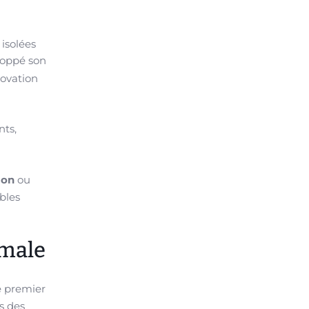
isolées
loppé son
novation
nts,
ion
ou
bles
imale
e premier
s des