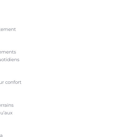
itement
cements
uotidiens
ur confort
errains
qu’aux
la