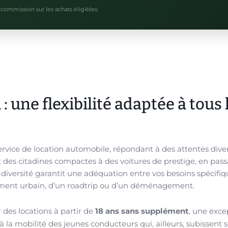
commission sur les achats éligibles.
: une flexibilité adaptée à tous 
rvice de location automobile, répondant à des attentes diver
nt des citadines compactes à des voitures de prestige, en pas
 diversité garantit une adéquation entre vos besoins spécifiqu
acement urbain, d’un roadtrip ou d’un déménagement.
 des locations à partir de
18 ans sans supplément
, une exce
s à la mobilité des jeunes conducteurs qui, ailleurs, subissent