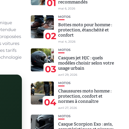
01
recommandés
mai 6, 2026
MOTOS
omique
Bottes moto pour homme :
 étendue
protection, étanchéité et
02
confort
s proposées
mai 4, 2026
s voitures
es tarifs
MOTOS
technologie
Casques jet HJC : quels
modèles choisir selon votre
03
usage urbain
avril 29, 2026
MOTOS
Chaussures moto homme :
protection, confort et
04
normes à connaître
avril 27, 2026
MOTOS
Casque Scorpion Exo : avis,