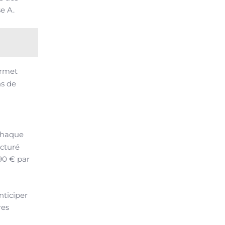
e A.
ermet
ns de
 chaque
acturé
,90 € par
nticiper
res