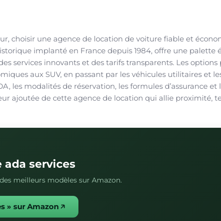
eur, choisir une agence de location de voiture fiable et écon
storique implanté en France depuis 1984, offre une palette
 des services innovants et des tarifs transparents. Les option
miques aux SUV, en passant par les véhicules utilitaires et le
DA, les modalités de réservation, les formules d’assurance et l
eur ajoutée de cette agence de location qui allie proximité, 
e ada services
s des meilleurs modèles sur Amazon.
es » sur Amazon