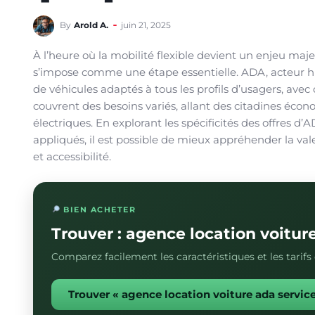
By
Arold A.
juin 21, 2025
À l’heure où la mobilité flexible devient un enjeu maj
s’impose comme une étape essentielle. ADA, acteur hi
de véhicules adaptés à tous les profils d’usagers, avec
couvrent des besoins variés, allant des citadines écono
électriques. En explorant les spécificités des offres d’A
appliqués, il est possible de mieux appréhender la val
et accessibilité.
BIEN ACHETER
Trouver : agence location voitur
Comparez facilement les caractéristiques et les tarif
Trouver « agence location voiture ada servic