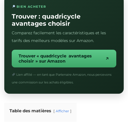
BIEN ACHETER
Trouver : quadricycle
avantages choisir
Comparez facilement les caractéristiques et les
tarifs des meilleurs modèles sur Amazon.
Trouver « quadricycle avantages
choisir » sur Amazon
Lien affilié — en tant que Partenaire Amazon, nous percevons
une commission sur les achats éligibles.
Table des matières
Afficher