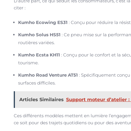
D’autre part, ce qui séduit les consommateurs, c’est l
citer :
Kumho Ecowing ES31
: Conçu pour réduire la rési
Kumho Solus HS51
: Ce pneu mise sur la performanc
routières variées.
Kumho Ecsta KH11
: Conçu pour le confort et la sécu
tourisme.
Kumho Road Venture AT51
: Spécifiquement conçu p
surfaces difficiles.
Articles Similaires
Support moteur d’atelier 
Ces différents modèles mettent en lumière l’engagem
ce soit pour des trajets quotidiens ou pour des avent