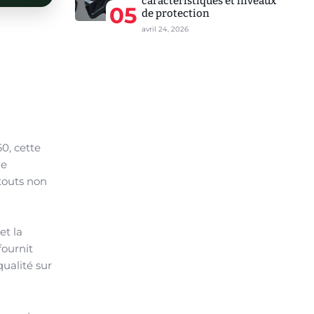
caractéristiques et niveaux
05
de protection
avril 24, 2026
0, cette
de
touts non
et la
fournit
ualité sur