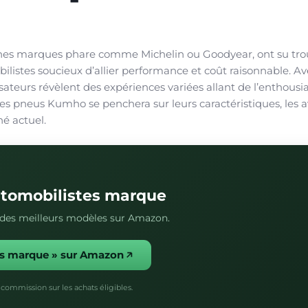
es marques phare comme Michelin ou Goodyear, ont su trou
bilistes soucieux d’allier performance et coût raisonnable. A
isateurs révèlent des expériences variées allant de l’enthous
les pneus Kumho se penchera sur leurs caractéristiques, les a
hé actuel.
utomobilistes marque
s des meilleurs modèles sur Amazon.
es marque » sur Amazon
commission sur les achats éligibles.