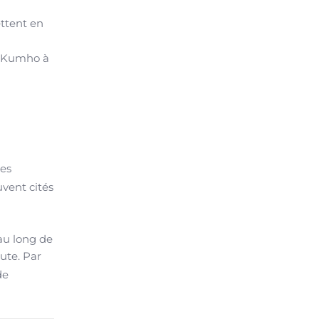
ettent en
us Kumho à
des
vent cités
au long de
oute. Par
de