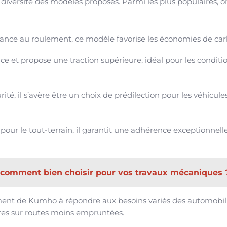
a diversité des modèles proposés. Parmi les plus populaires, 
stance au roulement, ce modèle favorise les économies de car
e et propose une traction supérieure, idéal pour les conditi
rité, il s’avère être un choix de prédilection pour les véhicule
our le tout-terrain, il garantit une adhérence exceptionnell
: comment bien choisir pour vos travaux mécaniques 
ent de Kumho à répondre aux besoins variés des automobili
ures sur routes moins empruntées.