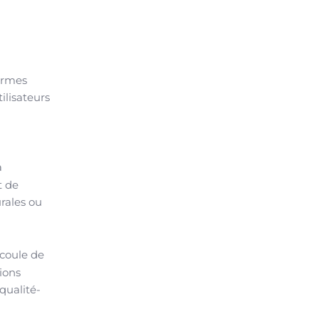
formes
ilisateurs
a
t de
rales ou
écoule de
ions
qualité-