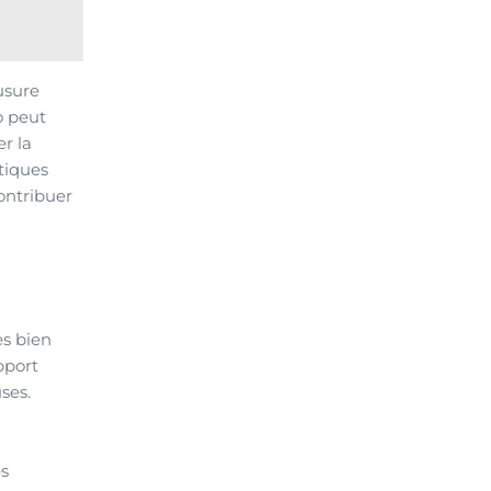
usure
o peut
r la
atiques
contribuer
es bien
pport
ses.
es