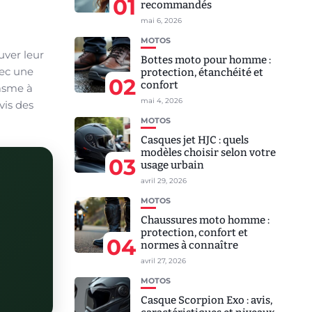
01
recommandés
mai 6, 2026
MOTOS
ver leur
Bottes moto pour homme :
vec une
protection, étanchéité et
02
confort
iasme à
mai 4, 2026
vis des
MOTOS
Casques jet HJC : quels
modèles choisir selon votre
03
usage urbain
avril 29, 2026
MOTOS
Chaussures moto homme :
protection, confort et
04
normes à connaître
avril 27, 2026
MOTOS
Casque Scorpion Exo : avis,