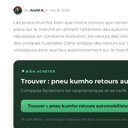
By
Arold A.
mai 19, 2025
Les pneus Kumho, bien que moins connus que certain
place sur le marché en attirant l’attention des automo
réputation en constante évolution, les retours des util
des critiques nuancées. Cette analyse des retours sur 
utilisateurs ainsi que leur positionnement sur le marc
BIEN ACHETER
Trouver : pneu kumho retours a
Comparez facilement les caractéristiques et les tarif
Trouver « pneu kumho retours automobilist
Lien affilié — en tant que Partenaire Amazon, nous percevons une 