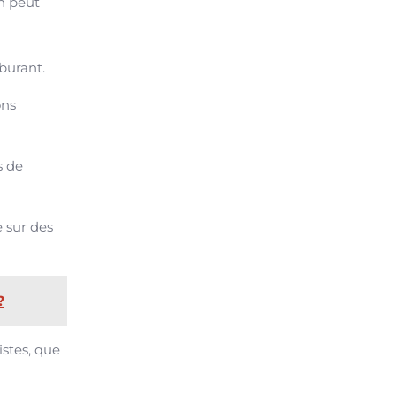
on peut
burant.
ons
s de
e sur des
?
stes, que