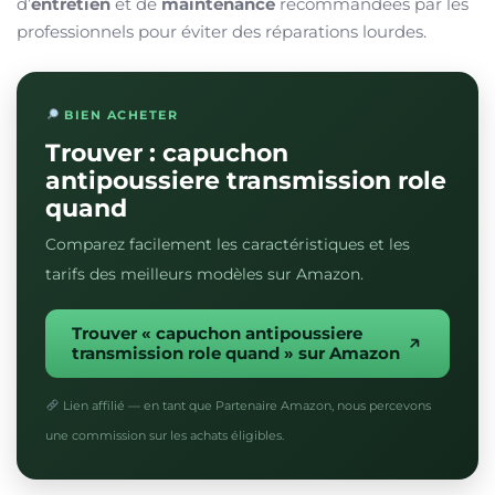
d’
entretien
et de
maintenance
recommandées par les
professionnels pour éviter des réparations lourdes.
BIEN ACHETER
Trouver : capuchon
antipoussiere transmission role
quand
Comparez facilement les caractéristiques et les
tarifs des meilleurs modèles sur Amazon.
Trouver « capuchon antipoussiere
transmission role quand » sur Amazon
Lien affilié — en tant que Partenaire Amazon, nous percevons
une commission sur les achats éligibles.